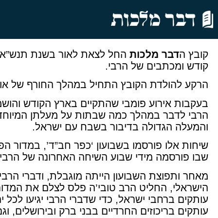
קובץ ה
דבר מלכות
קודש ומכתבים של הרבי.
הרקע להולדת הקובץ התחיל במהלך החורף של או
בעקבות אירוע פומבי שהתקיים בארץ הקודש והושמע
הרבי לדבר במהלך כמה שבתות על מעלתן המיוחדת
והמעלה הגדולה בדיבור בשבח עם ישראל.
שיחות אלו פורסמו בשבועון ‘כפר חב”ד’, במדור ה
שבו פורסמה מידי שבוע השיחה האחרונה של הרבי.
מאחר ותפוצת השבועון הייתה מוגבלת, ודברי הרבי 
הישראלי, החליט הרב טובי’ה פלס לצלם את המדור 
עותקים ברחבי ישראל, כדי שדברי הרבי יגיעו לכל י
עותקים בריכוזים החרדיים בבני ברק ובירושלים, וג