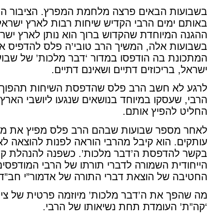
בשבועות הבאים פרצה מלחמת המפרץ. הציבור הישר
באותם ימים הרבי הקדיש שיחות רבות לארץ ישראל
ההגנה המיוחדת שהקדוש ברוך הוא נותן לארץ ישרא
בשבועות אלה, המשיך הרב טובי’ה פלס להדפיס אל
המתכונת בה הודפסו במדור ‘דבר מלכות’ של שבועו
ישראל, בריכוזים דתיים ושאינם דתיים.
לרגע לא חשב הרב פלס שהדפסת השיחות תהפוך למ
הרבי, שעסקו במיוחד בנושאים שנגעו ליושבי הארץ,
החליט להפיץ אותם.
לאחר מספר שבועות שבהם הרב פלס מפיץ את מדור
עותקים. הוא קיבל מהרבי הוראה לפנות להוצאה לא
בקשר להדפסת ה’דבר מלכות’. כשפנה להנהלת קה”
הייחודית השמורה לדברי תורתו של הרבי המודפסים
החטיבה של הוצאת דברי התורה של אדמור”י חב”ד.
מה שהפך את ה’דבר מלכות’ מיוזמה פרטית של צילו
‘קה”ת’ העומדת תחת נשיאותו של הרבי.