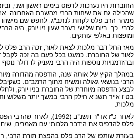
החוברות היו נערכות לדפוס בימים ראשון ושני, וב
שהכילה גם את שיחות הרבי מהשבת האחרונה. את 
ממהר הרב פלס לקחת לנתב”ג, לחפש שם מישהו שטס
לרבי. כך, ביום שלישי בערב שעון ניו יורק, היה ה
ומופצות באלפי עותקים.
מאז החל דבר מלכות לצאת לאור, זכה הרב פלס לה
לאור של החוברת. כמעט בכל פעם בה זכה לקבל ד
ובהזדמנויות נוספות היה הרבי מעניק לו דולר נוסף 
במהלך הקיץ של אותה שנה, הודפסה מהדורה מיוח
הרבי בנושאי גאולה ומשיח מתוך הרמב”ם. כשקיבל
בט”ו אייר תשנ”א חילק הרבי במשך יותר משלוש וח
מלכות.
לאחר כ”ז אד”ר תשנ”ב (1992)
פלס להדפיס את ה’דבר מלכות’ עם מאמרים, שיחו
בעזרת שותפו של הרב פלס בהפצת תורת הרבי, ר’ לו