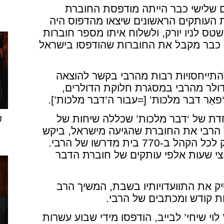
יום שלישי כבר הייתה מודפסת החוברת
העותקים הראשונים שיצאו מהדפוס היה
 לניו יורק, ולשלוח איתו מספר חוברות
רבי כבר מקבל את החוברות שהודפסו בישראל
תייחסויות רבות מהרבי בקשר להוצאה
ולר מהרבי במסגרת חלוקת הדולרים,
‘פאַר דבר מלכות’ [=עבור ה’דבר מלכות’].
ה
דת של ‘דבר מלכות’ שכללה שיחות של
 הרבי את החוברת שהגיעה מישראל, ביקש
לבצע הדפסה מיוחדת של החוברת בניו יורק, ולחלק לכל הקהל ב-770 בית מדרשו של הרבי.
צי שעות אלפי עותקים של חוברת הדבר
, לאחר שהרבי הפסיק את התוועדויותיו בשבת, המשיך הרב
ת קודש ומכתבים של הרבי.
י שיחי’ לבייב, הודפסו מידי שבוע עשרות