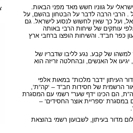
אלי על גווניו חשש מאד מפני הבאות.
צ
 . הרבי הרבה לדבר על הבטחון בהשם, על
ל, ועל כך שאין לחשוש לנסוע לישראל. גם
פי עותקים של שיחות הרבי באותה
ן כפר חב”ד. והשיחות הופצו ברחבי ארץ
שהו של קבע. נגע לליבו שדבריו של
 יגיעו אל האנשים, ובהחלטה זריזה הוא
 העיתון “דבר מלכות” במאות אלפי
ור הרשמית של חסידות חב”ד – ‘קה”ת’,
ת, הם הכינו “דף שער” רשמי עם המסגרת
 במסגרת ‘ספריית אוצר החסידים’ –
ם מדור בעיתון, לשבועון רשמי בהוצאת